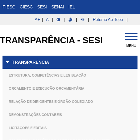
Pular
FIESC
CIESC
SESI
SENAI
IEL
para
o
A+
|
A-
|
|
|
|
Retorno Ao Topo
|
conteúdo
Pular
Pular
principal
Para
Para O
TRANSPARÊNCIA - SESI
Conteúdo
O
Menu
MENU
TRANSPARÊNCIA
ESTRUTURA, COMPETÊNCIAS E LEGISLAÇÃO
ORÇAMENTO E EXECUÇÃO ORÇAMENTÁRIA
RELAÇÃO DE DIRIGENTES E ÓRGÃO COLEGIADO
DEMONSTRAÇÕES CONTÁBEIS
LICITAÇÕES E EDITAIS