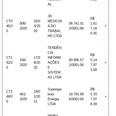
AL
JR
R$
CT0
16/0
MEDICIN
006/
08.741.01
1.61
45/2
3/20
A DO
+
2020
2/0001-89
7.24
0
20
TRABAL
0,45
HO LTDA
TENDÊN
CIA
R$
CT1
17/0
INFORM
156/
00.896.57
5.14
42/2
8/20
AÇÕES
+
2020
1/0001-56
7.97
0
20
E
3,58
SISTEM
AS LTDA
Supergas
R$
CT2
18/0
461/
bras
19.791.89
5.33
49/2
1/20
+
2020
Energia
6/0001-00
7.07
0
21
LTDA
8,39
MWBA