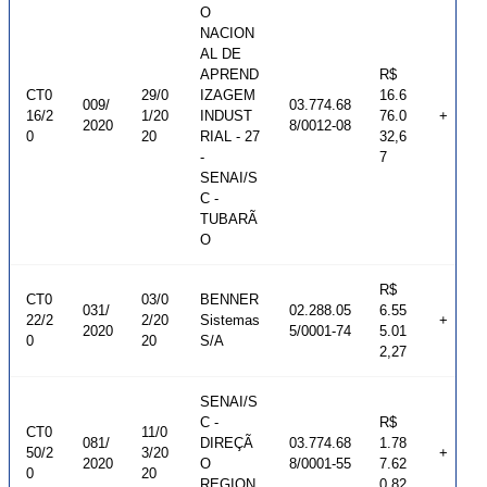
O
NACION
AL DE
APREND
R$
CT0
29/0
IZAGEM
16.6
009/
03.774.68
16/2
1/20
INDUST
76.0
+
2020
8/0012-08
0
20
RIAL - 27
32,6
-
7
SENAI/S
C -
TUBARÃ
O
R$
CT0
03/0
BENNER
031/
02.288.05
6.55
22/2
2/20
Sistemas
+
2020
5/0001-74
5.01
0
20
S/A
2,27
SENAI/S
C -
R$
CT0
11/0
081/
DIREÇÃ
03.774.68
1.78
50/2
3/20
+
2020
O
8/0001-55
7.62
0
20
REGION
0,82