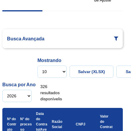
Busca Avançada
N° do Processo
N° do Contrato
Mostrando
Salvar (XLSX)
Sa
Categoria
Busca por Ano
326
resultados
disponívelis
Razão Social / Nome
CNPJ / CPF
Data
Valor
Nº do
N° do
do
Razão
do
Contr
proces
Contra
CNPJ
Social
Contrat
ato
so
to/Ave