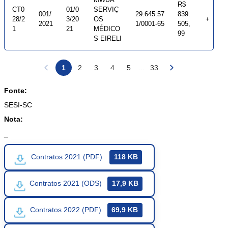
R$
CT0
01/0
SERVIÇ
001/
29.645.57
839.
28/2
3/20
OS
+
2021
1/0001-65
505,
1
21
MÉDICO
99
S EIRELI
1
2
3
4
5
…
33
Fonte:
SESI-SC
Nota:
_
118 KB
Contratos 2021 (PDF)
17,9 KB
Contratos 2021 (ODS)
69,9 KB
Contratos 2022 (PDF)