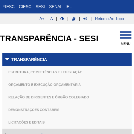
Pular
FIESC
CIESC
SESI
SENAI
IEL
para
o
A+
|
A-
|
|
|
|
Retorno Ao Topo
|
conteúdo
Pular
Pular
principal
Para
Para O
TRANSPARÊNCIA - SESI
Conteúdo
O
Menu
MENU
TRANSPARÊNCIA
ESTRUTURA, COMPETÊNCIAS E LEGISLAÇÃO
ORÇAMENTO E EXECUÇÃO ORÇAMENTÁRIA
RELAÇÃO DE DIRIGENTES E ÓRGÃO COLEGIADO
DEMONSTRAÇÕES CONTÁBEIS
LICITAÇÕES E EDITAIS